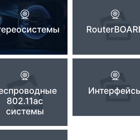
тереосистемы
RouterBOAR
еспроводные
Интерфейс
802.11ac
системы