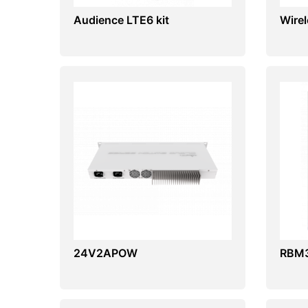
Audience LTE6 kit
Wire
24V2APOW
RBM