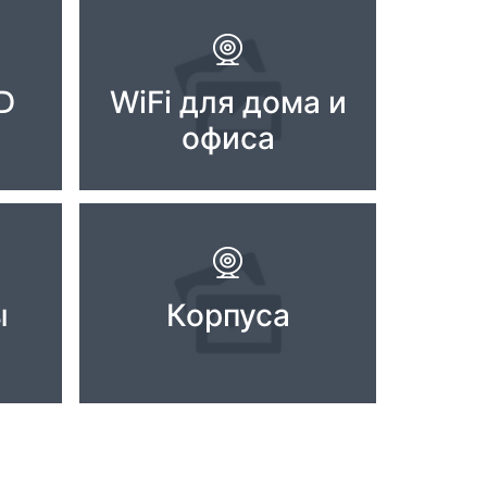
D
WiFi для дома и
офиса
ы
Корпуса