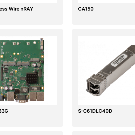
less Wire nRAY
CA150
33G
S-C61DLC40D