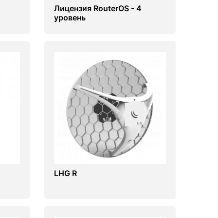
Лицензия RouterOS - 4
уровень
LHG R