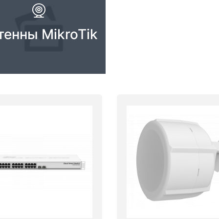
тенны MikroTik