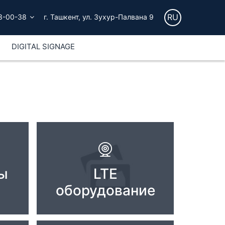
RU
3-00-38
г. Ташкент, ул. Зухур-Палвана 9
DIGITAL SIGNAGE
ы
LTE
оборудование