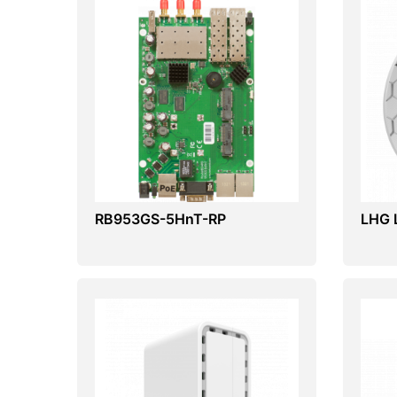
RB953GS-5HnT-RP
LHG L