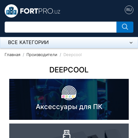
RU
ВСЕ КАТЕГОРИИ
Микрофон
Главная
Производители
Deepcool
Напольные розетки
DEEPCOOL
Оборудование Mikrotik
Пылесос
Аксессуары для ПК
Спикерфон
Модемы ADSL, Wan/Lan Роутеры, Wi-Fi
IP Телефония