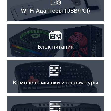
Стереосистемы
Wi-Fi Адаптеры (USB/PCI)
Серверное оборудование
UPS Источники бесперебойного питания
Мышки и Клавиатуры
Блок питания
Наушники
Сетевое оборудование
Системы охлаждения
Видеоконференцсвязь
Комплект мышки и клавиатуры
Digital Signage
Видеонаблюдение
Компьютеры Fujitsu